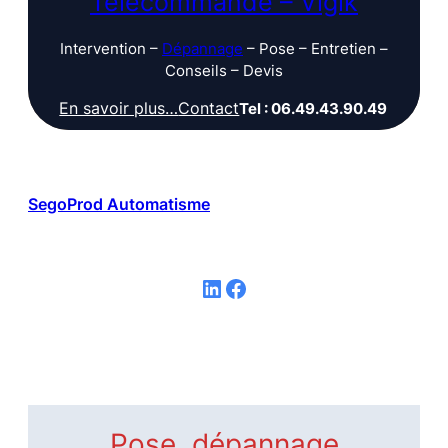
Télécommande – Vigik
Intervention –
Dépannage
– Pose – Entretien –
Conseils – Devis
En savoir plus…
Contact
Tel : 06.49.43.90.49
SegoProd Automatisme
LinkedIn
Facebook
Pose, dépannage