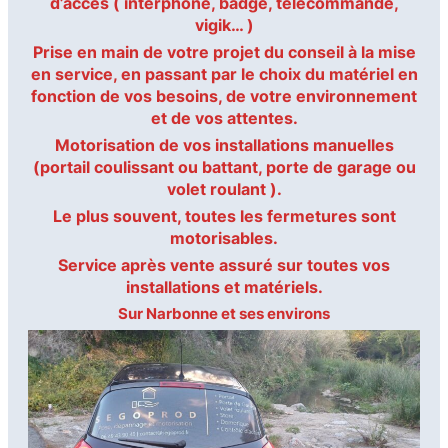
d’accès ( interphone, badge, télécommande,
vigik… )
Prise en main de votre projet d
u conseil à la mise
en service, en passant par le choix du matériel en
fonction de vos besoins, de votre environnement
et de vos attentes.
Motorisation de vos installations manuelles
(portail coulissant ou battant, porte de garage ou
volet roulant ).
Le plus souvent, toutes les fermetures sont
motorisables.
Service après vente assuré sur toutes vos
installations et matériels.
Sur Narbonne et ses environs