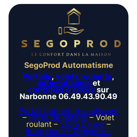
SegoProd Automatisme
Portails
,
volets roulants
,
automatismes
et
contrôles d’accès
sur
Narbonne 06.49.43.90.49
Portail battant et coulissant
–
Porte de garage
– Volet
roulant –
Store banne
–
Interphone – Digicode –