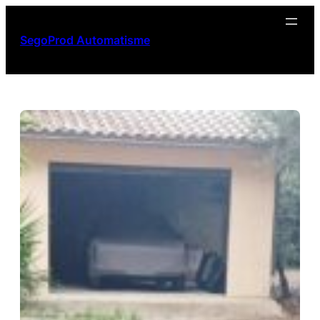
Aller
au
SegoProd Automatisme
contenu