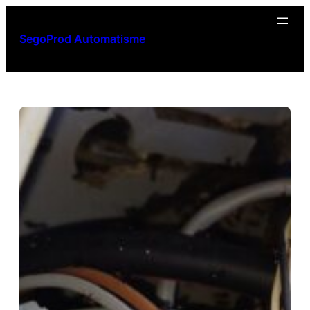
Aller
au
SegoProd Automatisme
contenu