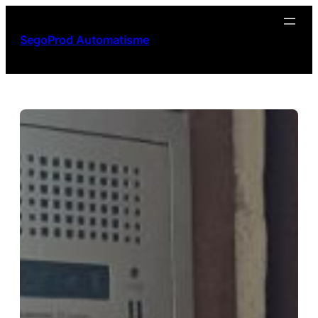
Aller
au
SegoProd Automatisme
contenu