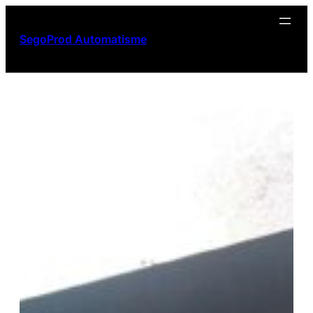
Aller
au
SegoProd Automatisme
contenu