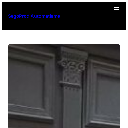
Aller
au
SegoProd Automatisme
contenu