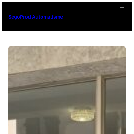
Aller
au
SegoProd Automatisme
contenu