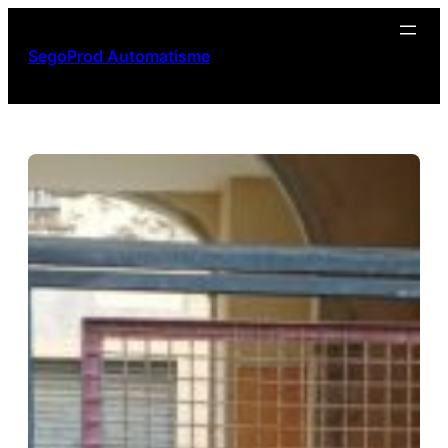
Aller
au
SegoProd Automatisme
contenu