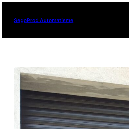
Aller
au
SegoProd Automatisme
contenu