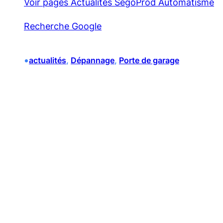
Voir pages Actualités SegoProd Automatisme
Recherche Google
•
actualités
, 
Dépannage
, 
Porte de garage