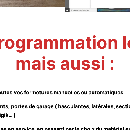
rogrammation le
mais aussi :
r toutes vos fermetures manuelles ou automatiques.
ants
,
portes de garage ( basculantes, latérales, secti
gik… )
ise en service, en passant par le choix du matériel 