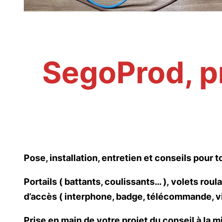
SegoProd, p
Pose, installation, entretien et conseils pou
Portails ( battants, coulissants… ), volets roul
d’accès ( interphone, badge, télécommande, vi
Prise en main de votre projet du conseil à la m