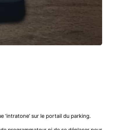
ntratone’ sur le portail du parking.
n de programmateur ni de se déplacer pour