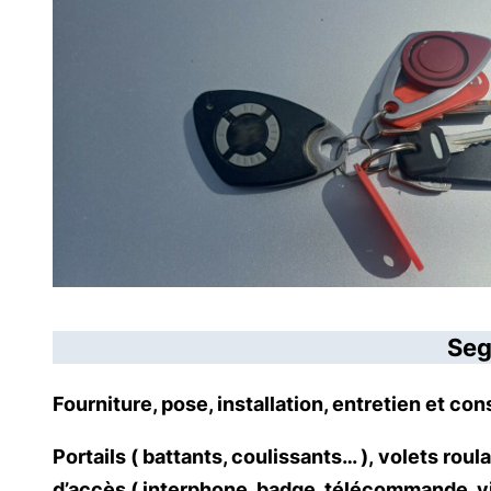
Seg
Fourniture, pose, installation, entretien et c
Portails ( battants, coulissants… ), volets roul
d’accès ( interphone, badge, télécommande, vi