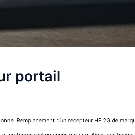
r portail
onne. Remplacement d’un récepteur HF 2G de marque ‘i
 et en temps réel un accès parking. Ainsi, pas besoi