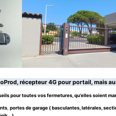
oProd, récepteur 4G pour portail, mais aus
onseils pour toutes vos fermetures, qu’elles soient m
ants
,
portes de garage ( basculantes, latérales, secti
gik… )