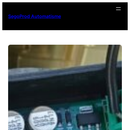
Aller
au
SegoProd Automatisme
contenu