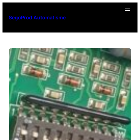
Aller
au
SegoProd Automatisme
contenu