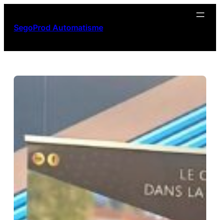
Aller
au
SegoProd Automatisme
contenu