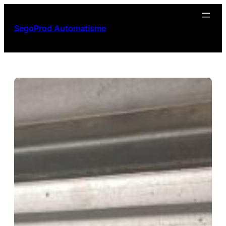
Aller
au
SegoProd Automatisme
contenu