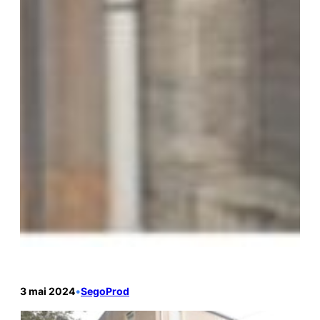
3 mai 2024
•
SegoProd