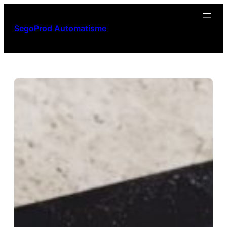
Aller
au
SegoProd Automatisme
contenu